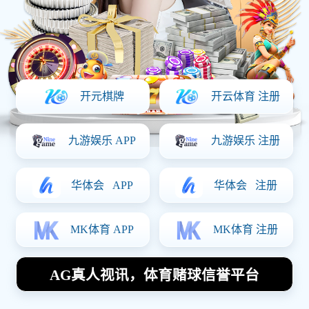
中国.beats365(股份)有限公司-官方网站 - 🧧🧧😄😄✅beats3
供最新品牌资讯、丰富社区互动和达人分享。beats365，连接同类，
友情链接:
瑞金市紫竹网络科技有限公司
|
产品中心
关于我们
热收缩机
公司简介
真空封口机
加入我们