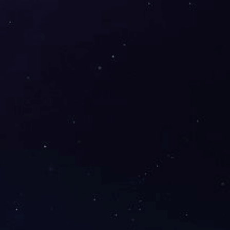
股份)有限公司官方网站。我们致力于构建顶级的运动爱好者聚集地，提
服务中心