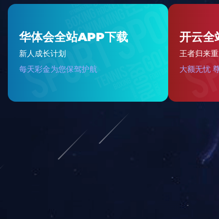
热收缩机
真空封口机
封口机