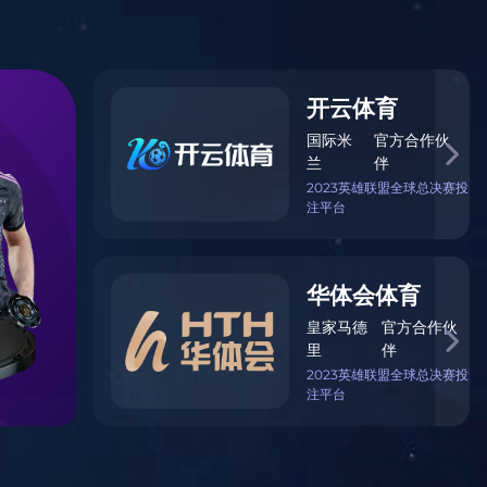
网站地图
新闻资讯
联系我们