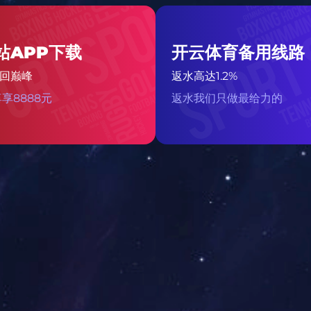
打包机
打码机
包装材料
FXJ6050胶带自动封箱
效纸箱封口包装机